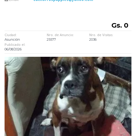
Gs. 0
Ciudad:
Nro. de Anuncio:
Nro. de Visitas:
Asunción
25577
2036
Publicado el:
06/08/2026