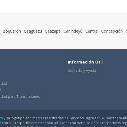
Boquerón
Caaguazú
Caazapá
Canindeyú
Central
Concepción
Información Útil
Contacto y Ayuda
cidad
l
acidad para Transacciones
om
y su logotipo son marcas registradas de Servicios Digitales S.A. pertenecient
con sus respectivas marcas son utilizadas con permiso de los respectivos rep