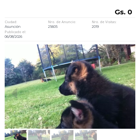
Gs. 0
Ciudad:
Nro. de Anuncio:
Nro. de Visitas:
Asunción
25605
2019
Publicado el:
06/08/2026