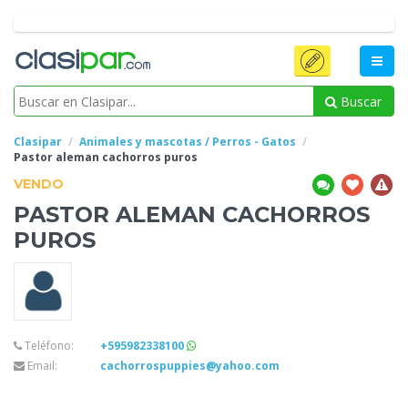
Buscar
Clasipar
Animales y mascotas / Perros - Gatos
Pastor
aleman cachorros puros
VENDO
PASTOR
ALEMAN CACHORROS
PUROS
Teléfono:
+595982338100
Email:
cachorrospuppies@yahoo.com