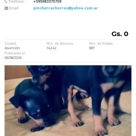
Teléfono:
+595983375759
Email:
pinchercachorros@yahoo.com.ar
Gs. 0
Ciudad:
Nro. de Anuncio:
Nro. de Visitas:
Asunción
14242
687
Publicado el:
06/08/2026