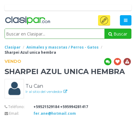
Buscar
Clasipar
Animales y mascotas / Perros - Gatos
Sharpei Azul unica
hembra
VENDO
SHARPEI AZUL UNICA
HEMBRA
Tu Can
Ir al sitio del vendedor
Teléfono:
+59521529184 +595994281417
Email:
fer.ane@hotmail.com