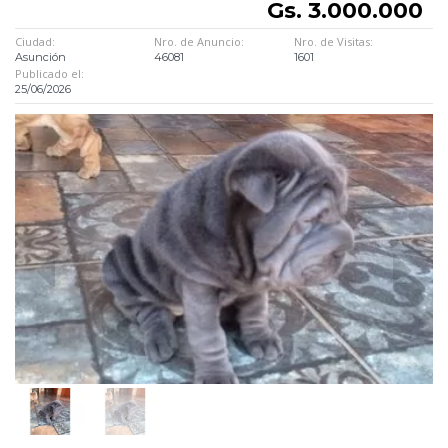
Gs. 3.000.000
Ciudad:
Nro. de Anuncio:
Nro. de Visitas:
Asunción
46081
1601
Publicado el:
25/06/2026