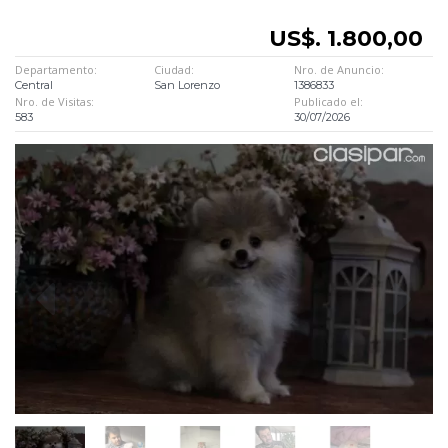
US$. 1.800,00
Departamento:
Ciudad:
Nro. de Anuncio:
Central
San Lorenzo
1386833
Nro. de Visitas:
Publicado el:
583
30/07/2026