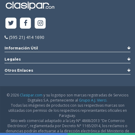
(595 21) 414 1690
Información Útil
Legales
Otros Enlaces
© 2026
Clasipar.com
y su logotipo son marcas registradas de Servicios
Digitales S.A. perteneciente al
Grupo A.J. Vierci.
Todas las imágenes de productos con sus respectivas marcas son
utilizadas con permiso de los respectivos representantes oficiales en
Paraguay.
Sitio web comercial adaptado a la Ley N° 4868/2013 "De Comercio
Electrónico", reglamentada por Decreto N° 1165/2014, los reclamos o
denuncias podrán efectuarse a la dirección electrónica del Ministerio de