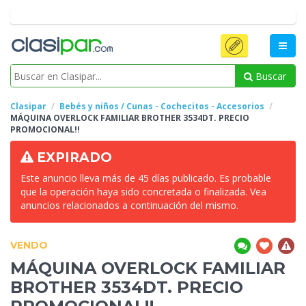
Buscar
Clasipar
Bebés y niños / Cunas - Cochecitos - Accesorios
MÁQUINA OVERLOCK FAMILIAR BROTHER
3534DT. PRECIO
PROMOCIONAL!!
EXPIRADO
Este anuncio lleva más de 45 días publicado. Es probable
que la operación haya sido concretada o finalizada. Vea
anuncios relacionados a continuación del mismo.
VENDO
MÁQUINA OVERLOCK FAMILIAR
BROTHER
3534DT. PRECIO