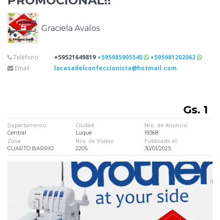
PROMOCIONAL!!
Graciela Avalos
Teléfono:
+59521649819
+595985905540
+595981202062
Email:
lacasadelconfeccionista@hotmail.com
Gs. 1
Departamento:
Ciudad:
Nro. de Anuncio:
Central
Luque
19368
Zona
Nro. de Visitas:
Publicado el:
CUARTO BARRIO
2205
30/01/2025