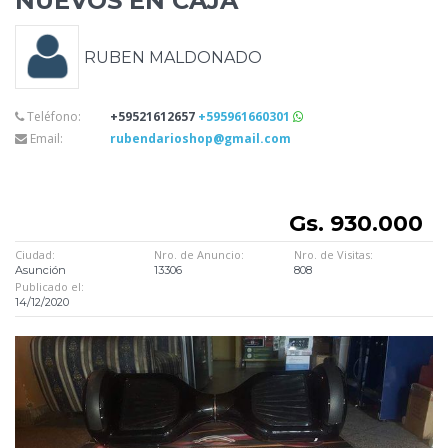
NUEVOS EN CAJA
RUBEN MALDONADO
Teléfono:
+59521612657
+595961660301
Email:
rubendarioshop@gmail.com
Gs. 930.000
Ciudad:
Nro. de Anuncio:
Nro. de Visitas:
Asunción
13306
808
Publicado el:
14/12/2020