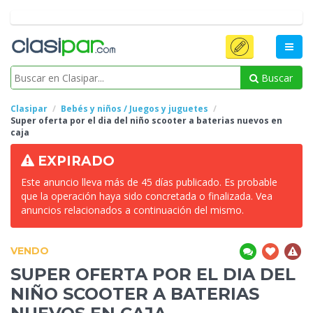
Buscar
Clasipar
Bebés y niños / Juegos y juguetes
Super oferta por el dia
del niño scooter a baterias nuevos en
caja
EXPIRADO
Este anuncio lleva más de 45 días publicado. Es probable
que la operación haya sido concretada o finalizada. Vea
anuncios relacionados a continuación del mismo.
VENDO
SUPER OFERTA POR EL DIA
DEL
NIÑO SCOOTER A BATERIAS