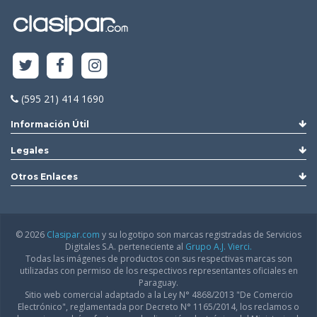
(595 21) 414 1690
Información Útil
Legales
Otros Enlaces
© 2026
Clasipar.com
y su logotipo son marcas registradas de Servicios
Digitales S.A. perteneciente al
Grupo A.J. Vierci.
Todas las imágenes de productos con sus respectivas marcas son
utilizadas con permiso de los respectivos representantes oficiales en
Paraguay.
Sitio web comercial adaptado a la Ley N° 4868/2013 "De Comercio
Electrónico", reglamentada por Decreto N° 1165/2014, los reclamos o