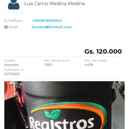
Luis Carlos Medina Medina
Teléfono:
+595981856536
Email:
lucame@hotmail.com
Gs. 120.000
Ciudad:
Nro. de Anuncio:
Nro. de Visitas:
Asunción
11303
4439
Publicado el:
22/11/2023