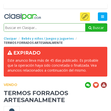
Buscar
Clasipar
Bebés y niños / Juegos y juguetes
TERMOS FORRADOS
ARTESANALMENTE
EXPIRADO
Este anuncio lleva más de 45 días publicado. Es probable
que la operación haya sido concretada o finalizada. Vea
anuncios relacionados a continuación del mismo.
VENDO
TERMOS FORRADOS
ARTESANALMENTE