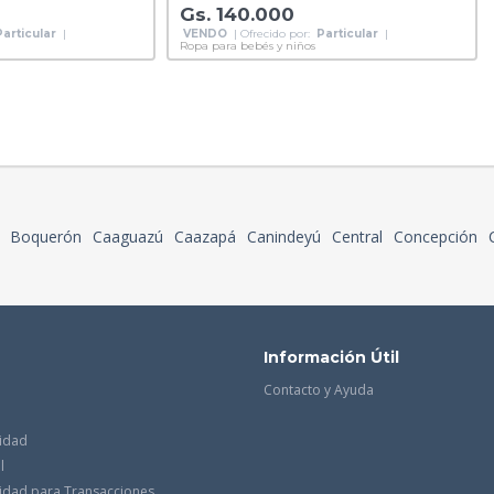
Gs. 140.000
Particular
|
VENDO
| Ofrecido por:
Particular
|
Ropa para bebés y niños
Boquerón
Caaguazú
Caazapá
Canindeyú
Central
Concepción
Información Útil
Contacto y Ayuda
cidad
l
acidad para Transacciones