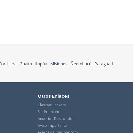
Cordillera
Guairá
Itapúa
Misiones
Ñeembucú
Paraguarí
Otros Enlaces
Clasipar Lockers
Ser Premium
Anuncios Destacados
Aviso Importante
Acerca de Clasipar.com