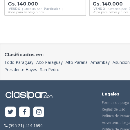
Gs. 140.000
Gs. 140.000
VENDO
| Ofrecido por:
Particular
|
VENDO
| Ofrecido por:
Ropa para bebés y niños
Ropa para bebés y niños
Clasificados en:
Todo Paraguay
Alto Paraguay
Alto Paraná
Amambay
Asunción
Presidente Hayes
San Pedro
Legales
Formas de pago
Reglas de Uso
Política de Priva
Advertencia Lega
(595 21) 414 1690
Política de Priv