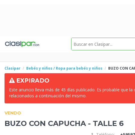
Clasipar
Bebés y niños / Ropa para bebés y niños
BUZO
CON CAP
EXPIRADO
Este anuncio lleva más de 45 días publicado. Es probable que la
relacionados a continuación del mismo.
VENDO
BUZO
CON CAPUCHA - TALLE 6
Teléfono:
+59597