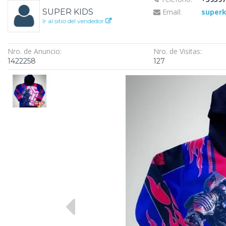
SUPER KIDS
Email:
superk
Ir al sitio del vendedor
Nro. de Anuncio:
Nro. de Visitas:
1422258
127