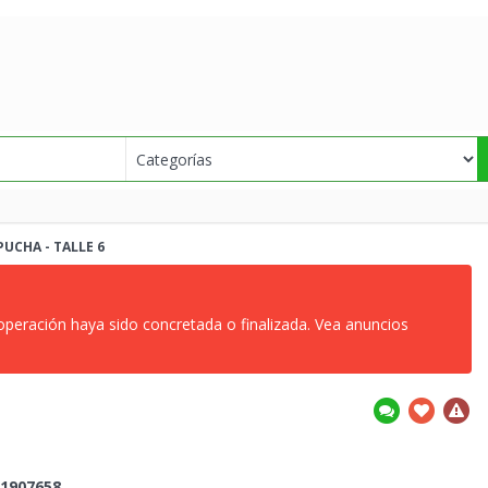
UCHA - TALLE 6
 operación haya sido concretada o finalizada. Vea anuncios
1907658