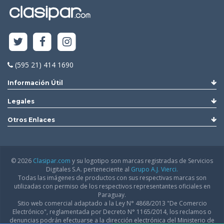
(595 21) 414 1690
Información Útil
Legales
Otros Enlaces
© 2026
Clasipar.com
y su logotipo son marcas registradas de Servicios
Digitales S.A. perteneciente al
Grupo A.J. Vierci.
Todas las imágenes de productos con sus respectivas marcas son
utilizadas con permiso de los respectivos representantes oficiales en
Paraguay.
Sitio web comercial adaptado a la Ley N° 4868/2013 "De Comercio
Electrónico", reglamentada por Decreto N° 1165/2014, los reclamos o
denuncias podrán efectuarse a la dirección electrónica del Ministerio de