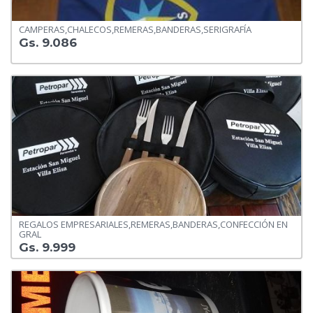
CAMPERAS,CHALECOS,REMERAS,BANDERAS,SERIGRAFÍA
Gs. 9.086
REGALOS EMPRESARIALES,REMERAS,BANDERAS,CONFECCIÓN EN
GRAL
Gs. 9.999