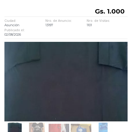
Gs. 1.000
Ciudad:
Nro. de Anuncio:
Nro. de Visitas:
Asunción
13197
1101
Publicado el:
02/08/2026