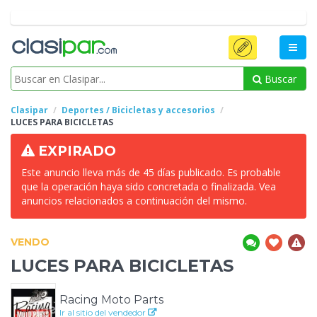
Buscar
Clasipar
Deportes / Bicicletas y accesorios
LUCES
PARA BICICLETAS
EXPIRADO
Este anuncio lleva más de 45 días publicado. Es probable
que la operación haya sido concretada o finalizada. Vea
anuncios relacionados a continuación del mismo.
VENDO
LUCES
PARA BICICLETAS
Racing Moto Parts
Ir al sitio del vendedor