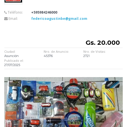
Teléfono:
+595984246000
Email:
federicoagustinbe@gmail.com
Gs. 20.000
Ciudad:
Nro. de Anuncio:
Nro. de Visitas:
Asunción
45376
2721
Publicado el:
27/07/2025