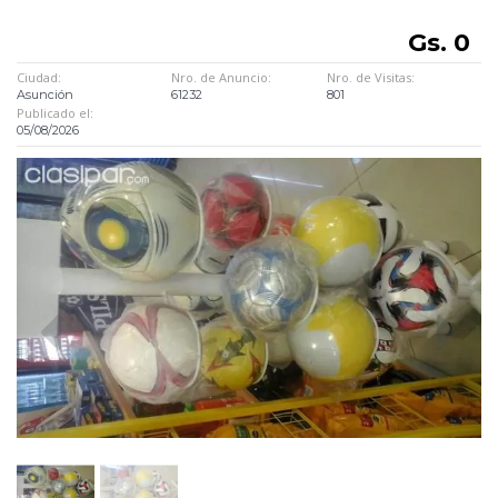
Gs. 0
Ciudad:
Nro. de Anuncio:
Nro. de Visitas:
Asunción
61232
801
Publicado el:
05/08/2026