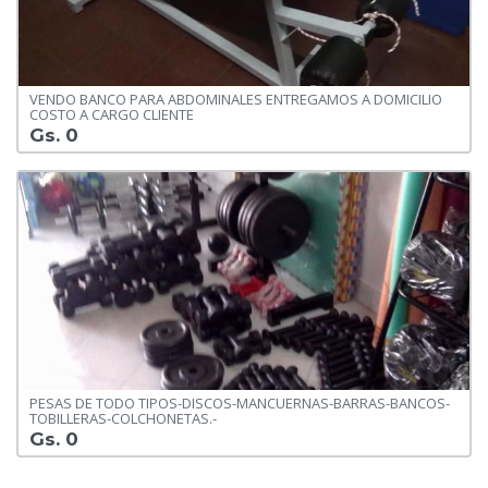
VENDO BANCO PARA ABDOMINALES ENTREGAMOS A DOMICILIO
COSTO A CARGO CLIENTE
Gs. 0
PESAS DE TODO TIPOS-DISCOS-MANCUERNAS-BARRAS-BANCOS-
TOBILLERAS-COLCHONETAS.-
Gs. 0