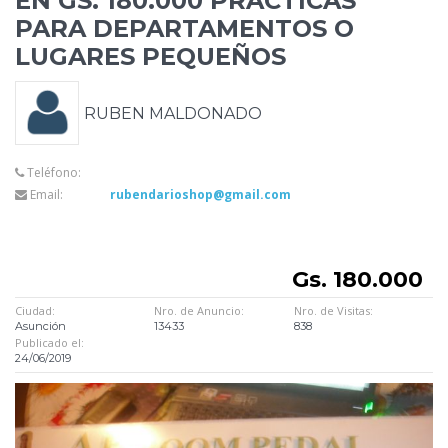
EN
GS. 180.000 PRACTICAS
PARA DEPARTAMENTOS O
LUGARES PEQUEÑOS
RUBEN MALDONADO
Teléfono:
Email:
rubendarioshop@gmail.com
Gs. 180.000
Ciudad:
Nro. de Anuncio:
Nro. de Visitas:
Asunción
13433
838
Publicado el:
24/06/2019