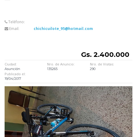
Teléfono:
Email:
chichicuilote_95@hotmail.com
Gs. 2.400.000
Ciudad:
Nro. de Anuncio:
Nro. de Visitas:
Asunción
135265
290
Publicado el:
19/04/2017