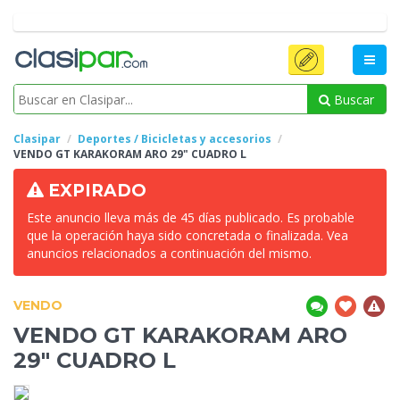
Buscar
Clasipar
Deportes / Bicicletas y accesorios
VENDO GT KARAKORAM ARO
29" CUADRO L
EXPIRADO
Este anuncio lleva más de 45 días publicado. Es probable
que la operación haya sido concretada o finalizada. Vea
anuncios relacionados a continuación del mismo.
VENDO
VENDO GT KARAKORAM ARO
29" CUADRO L