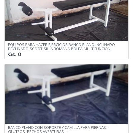
EQUIPOS PARA HACER EJERCICIOS BANCO PLANO-INCLINADO-
DECLINADO-SCOOT-SILLA ROMANA-POLEA-MULTIFUNCION
Gs. 0
BANCO PLANO CON SOPORTE Y CAMILLA PARA PIERNAS -
GLUTEOS- PECHOS AVERTURAS .-