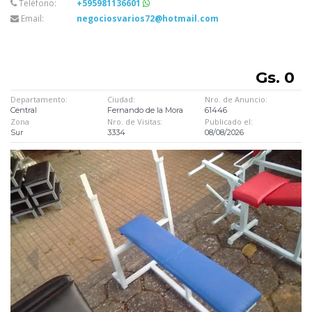
Teléfono:
+595981136601
Email:
negociosvarios72@hotmail.com
Gs. 0
Departamento:
Ciudad:
Nro. de Anuncio:
Central
Fernando de la Mora
61446
Zona
Nro. de Visitas:
Publicado el:
Sur
3334
08/08/2026