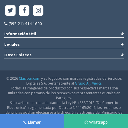
(595 21) 414 1690
Información Útil
Legales
Otros Enlaces
© 2026
Clasipar.com
y su logotipo son marcas registradas de Servicios
Digitales S.A. perteneciente al
Grupo A.J. Vierci.
Todas las imágenes de productos con sus respectivas marcas son
utilizadas con permiso de los respectivos representantes oficiales en
Paraguay.
Sitio web comercial adaptado a la Ley N° 4868/2013 "De Comercio
Electrónico", reglamentada por Decreto N° 1165/2014, los reclamos o
denuncias podrán efectuarse a la dirección electrónica del Ministerio de
Industria y Comercio:
infodgfdce@mic.gov.py
Llamar
Whatsapp