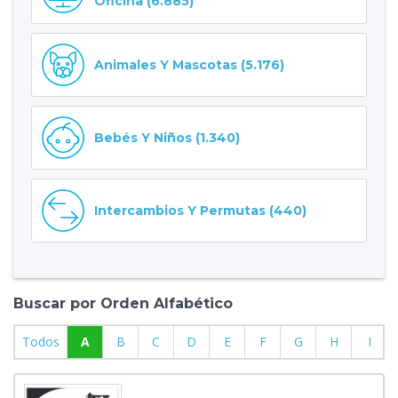
Oficina (6.885)
Animales Y Mascotas (5.176)
Bebés Y Niños (1.340)
Intercambios Y Permutas (440)
Buscar por Orden Alfabético
Todos
A
B
C
D
E
F
G
H
I