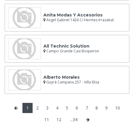
Anita Modas Y Accesorios
Angel Gabriel 1426 C/ Hermes Irrazabal
All Technic Solution
Campo Grande Casi Boqueron
Alberto Morales
Guyrá Campana 257 - Villa Elisa
1
2
3
4
5
6
7
8
9
10
11
12
...34