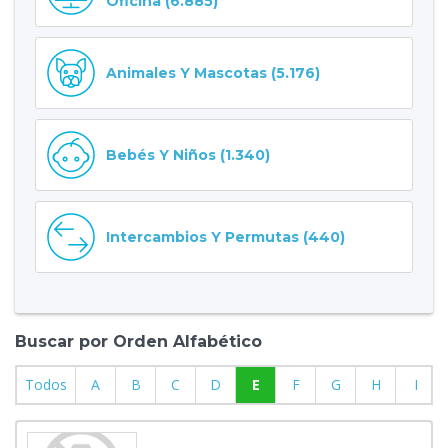
Oficina (6.885)
Animales Y Mascotas (5.176)
Bebés Y Niños (1.340)
Intercambios Y Permutas (440)
Buscar por Orden Alfabético
Todos
A
B
C
D
E
F
G
H
I