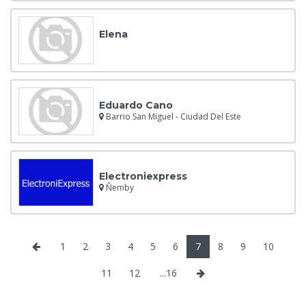
Elena
Eduardo Cano
Barrio San Miguel - Ciudad Del Este
Electroniexpress
Ñemby
1
2
3
4
5
6
7
8
9
10
11
12
...16