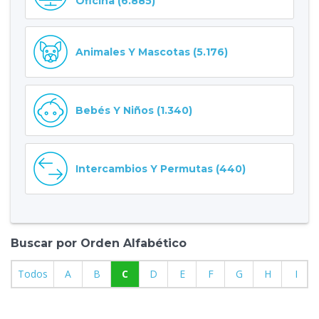
Oficina (6.885)
Animales Y Mascotas (5.176)
Bebés Y Niños (1.340)
Intercambios Y Permutas (440)
Buscar por Orden Alfabético
Todos
A
B
C
D
E
F
G
H
I