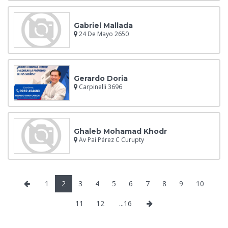
Gabriel Mallada
24 De Mayo 2650
Gerardo Doria
Carpinelli 3696
Ghaleb Mohamad Khodr
Av Pai Pérez C Curupty
1
2
3
4
5
6
7
8
9
10
11
12
...16