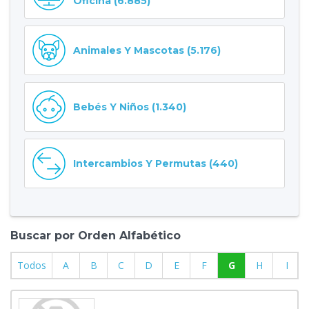
Oficina (6.885)
Animales Y Mascotas (5.176)
Bebés Y Niños (1.340)
Intercambios Y Permutas (440)
Buscar por Orden Alfabético
Todos
A
B
C
D
E
F
G
H
I