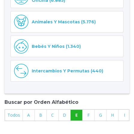
Oficina (6.885)
Animales Y Mascotas (5.176)
Bebés Y Niños (1.340)
Intercambios Y Permutas (440)
Buscar por Orden Alfabético
Todos
A
B
C
D
E
F
G
H
I