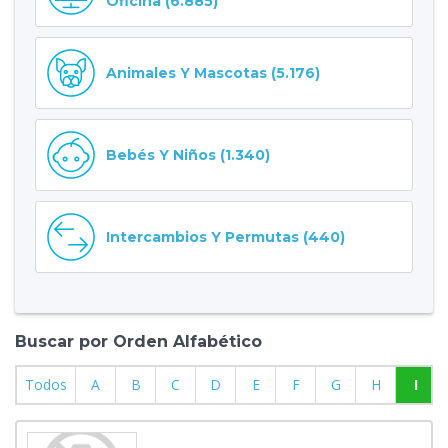
Oficina (6.885)
Animales Y Mascotas (5.176)
Bebés Y Niños (1.340)
Intercambios Y Permutas (440)
Buscar por Orden Alfabético
Todos
A
B
C
D
E
F
G
H
I