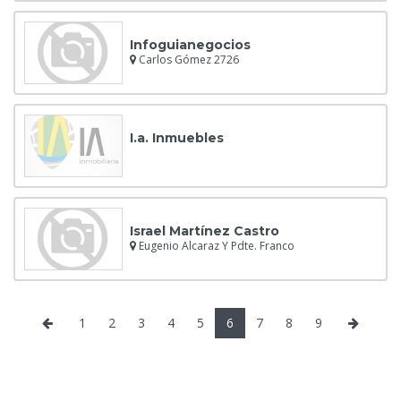
Infoguianegocios
Carlos Gómez 2726
I.a. Inmuebles
Israel Martínez Castro
Eugenio Alcaraz Y Pdte. Franco
1
2
3
4
5
6
7
8
9