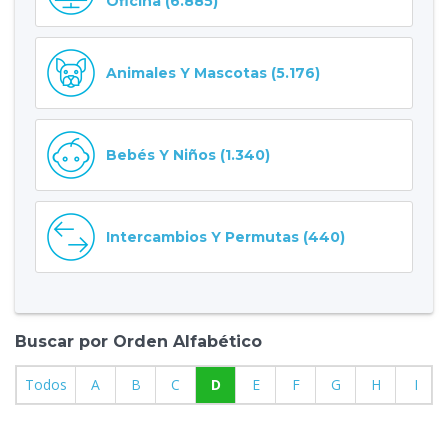
Oficina (6.885)
Animales Y Mascotas (5.176)
Bebés Y Niños (1.340)
Intercambios Y Permutas (440)
Buscar por Orden Alfabético
Todos
A
B
C
D
E
F
G
H
I