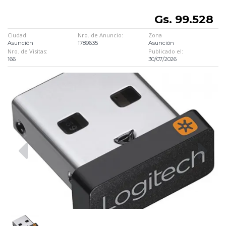
Gs. 99.528
Ciudad:
Nro. de Anuncio:
Zona
Asunción
1789635
Asunción
Nro. de Visitas:
Publicado el:
166
30/07/2026