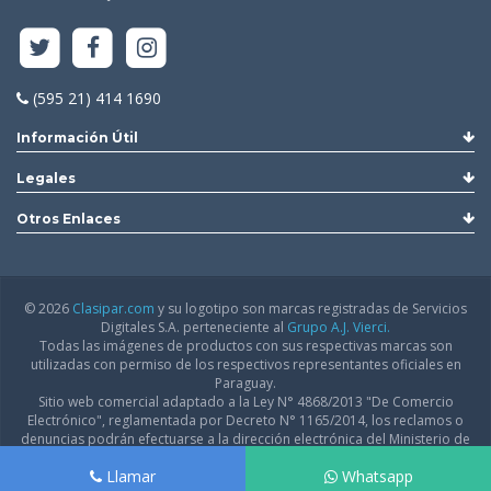
(595 21) 414 1690
Información Útil
Legales
Otros Enlaces
© 2026
Clasipar.com
y su logotipo son marcas registradas de Servicios
Digitales S.A. perteneciente al
Grupo A.J. Vierci.
Todas las imágenes de productos con sus respectivas marcas son
utilizadas con permiso de los respectivos representantes oficiales en
Paraguay.
Sitio web comercial adaptado a la Ley N° 4868/2013 "De Comercio
Electrónico", reglamentada por Decreto N° 1165/2014, los reclamos o
denuncias podrán efectuarse a la dirección electrónica del Ministerio de
Industria y Comercio:
infodgfdce@mic.gov.py
Llamar
Whatsapp