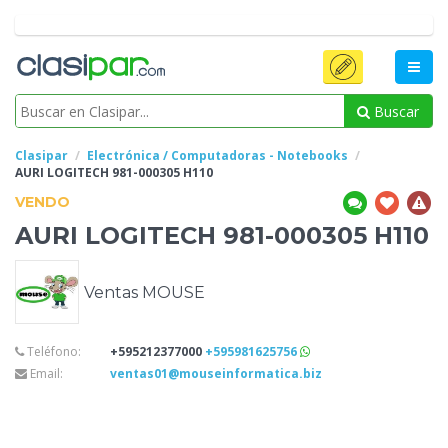
Buscar
Clasipar
Electrónica / Computadoras - Notebooks
AURI LOGITECH
981-000305 H110
VENDO
AURI LOGITECH
981-000305 H110
Ventas MOUSE
Teléfono:
+595212377000
+595981625756
Email:
ventas01@mouseinformatica.biz