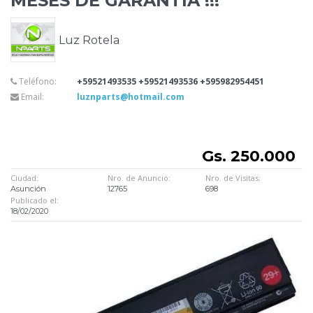
MESES DE GARANTIA !!!
Luz Rotela
Teléfono:
+59521493535 +59521493536 +595982954451
Email:
luznparts@hotmail.com
Gs. 250.000
Ciudad:
Nro. de Anuncio:
Nro. de Visitas:
Asunción
12765
698
Publicado el:
18/02/2020