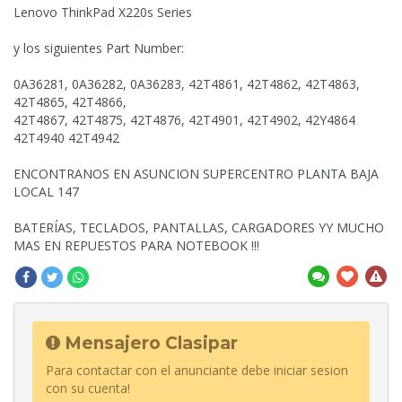
Lenovo ThinkPad X220s Series
y los siguientes Part Number:
0A36281, 0A36282, 0A36283, 42T4861, 42T4862, 42T4863,
42T4865, 42T4866,
42T4867, 42T4875, 42T4876, 42T4901, 42T4902, 42Y4864
42T4940 42T4942
ENCONTRANOS EN ASUNCION SUPERCENTRO PLANTA BAJA
LOCAL 147
BATERÍAS, TECLADOS, PANTALLAS, CARGADORES YY MUCHO
MAS EN REPUESTOS PARA NOTEBOOK !!!
Mensajero Clasipar
Para contactar con el anunciante debe iniciar sesion
con su cuenta!