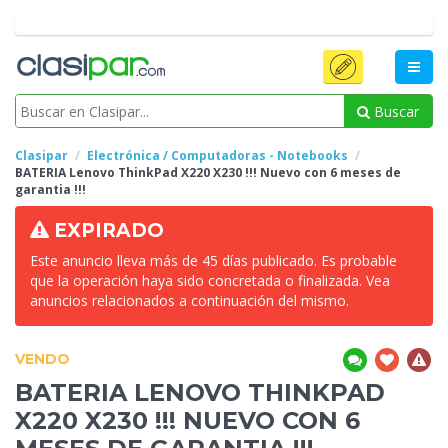
Buscar
Clasipar
Electrónica / Computadoras - Notebooks
BATERIA Lenovo ThinkPad
X220 X230 !!! Nuevo con 6 meses de
garantia !!!
EXPIRADO
Este anuncio lleva más de 45 días publicado. Es probable
que la operación haya sido concretada o finalizada. Vea
anuncios relacionados a continuación del mismo.
VENDO
BATERIA LENOVO THINKPAD
X220 X230 !!! NUEVO CON 6