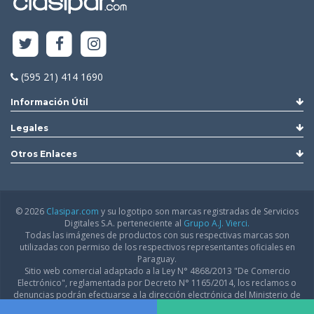
(595 21) 414 1690
Información Útil
Legales
Otros Enlaces
© 2026
Clasipar.com
y su logotipo son marcas registradas de Servicios
Digitales S.A. perteneciente al
Grupo A.J. Vierci.
Todas las imágenes de productos con sus respectivas marcas son
utilizadas con permiso de los respectivos representantes oficiales en
Paraguay.
Sitio web comercial adaptado a la Ley N° 4868/2013 "De Comercio
Electrónico", reglamentada por Decreto N° 1165/2014, los reclamos o
denuncias podrán efectuarse a la dirección electrónica del Ministerio de
Industria y Comercio:
infodgfdce@mic.gov.py