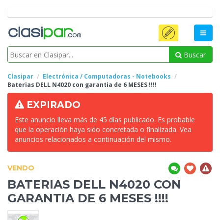
Buscar
Clasipar
Electrónica / Computadoras - Notebooks
Baterias DELL N4020 con
garantia de 6 MESES !!!!
EXPIRADO
Este anuncio lleva más de 45 días publicado. Es probable
que la operación haya sido concretada o finalizada. Vea
anuncios relacionados a continuación del mismo.
VENDO
BATERIAS DELL N4020 CON
GARANTIA DE 6 MESES !!!!