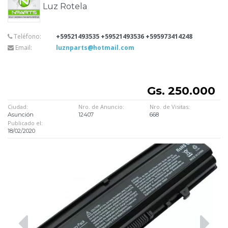
Luz Rotela
Teléfono:
+59521493535 +59521493536 +595973414248
Email:
luznparts@hotmail.com
Gs. 250.000
Ciudad:
Nro. de Anuncio:
Nro. de Visitas:
Asunción
12407
668
Publicado el:
18/02/2020