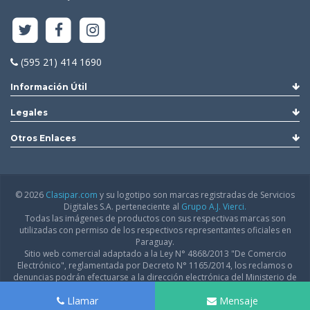
(595 21) 414 1690
Información Útil
Legales
Otros Enlaces
© 2026
Clasipar.com
y su logotipo son marcas registradas de Servicios
Digitales S.A. perteneciente al
Grupo A.J. Vierci.
Todas las imágenes de productos con sus respectivas marcas son
utilizadas con permiso de los respectivos representantes oficiales en
Paraguay.
Sitio web comercial adaptado a la Ley N° 4868/2013 "De Comercio
Electrónico", reglamentada por Decreto N° 1165/2014, los reclamos o
denuncias podrán efectuarse a la dirección electrónica del Ministerio de
Industria y Comercio:
infodgfdce@mic.gov.py
Llamar
Mensaje