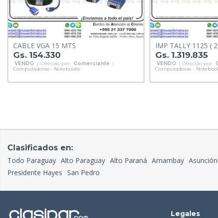
CABLE VGA 15 MTS
IMP TALLY 1125 ( 2
Gs. 154.330
Gs. 1.319.835
VENDO
| Ofrecido por:
Comerciante
|
VENDO
| Ofrecido por:
Computadoras - Notebooks
Computadoras - Noteboo
Clasificados en:
Todo Paraguay
Alto Paraguay
Alto Paraná
Amambay
Asunción
Presidente Hayes
San Pedro
Legales