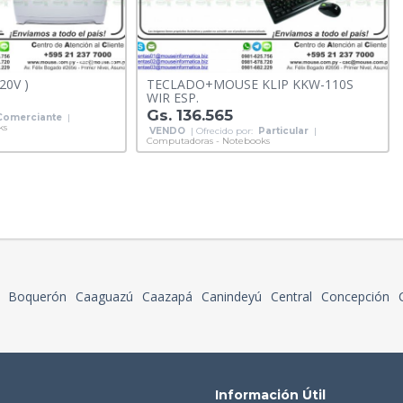
20V )
TECLADO+MOUSE KLIP KKW-110S
WIR ESP.
Gs. 136.565
Comerciante
|
ks
VENDO
| Ofrecido por:
Particular
|
Computadoras - Notebooks
Boquerón
Caaguazú
Caazapá
Canindeyú
Central
Concepción
Información Útil