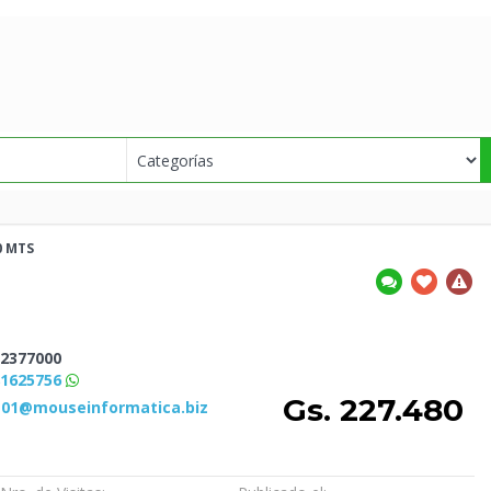
0
MTS
2377000
81625756
Gs. 227.480
s01@mouseinformatica.biz