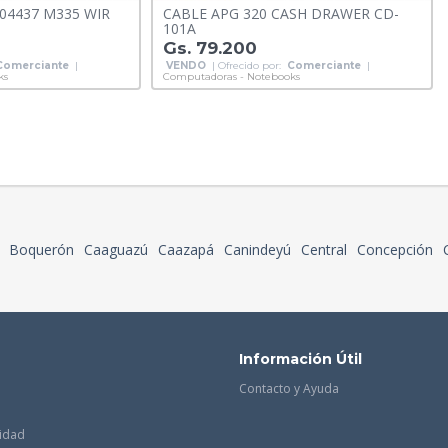
04437 M335 WIR
CABLE APG 320 CASH DRAWER CD-
101A
Gs. 79.200
Comerciante
|
VENDO
| Ofrecido por:
Comerciante
|
ks
Computadoras - Notebooks
Boquerón
Caaguazú
Caazapá
Canindeyú
Central
Concepción
Información Útil
Contacto y Ayuda
cidad