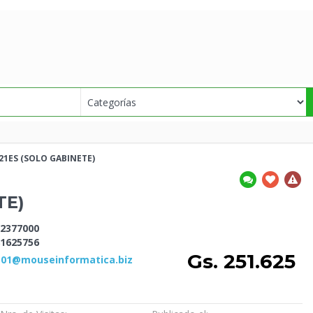
721ES
(SOLO GABINETE)
TE)
2377000
1625756
Gs. 251.625
s01@mouseinformatica.biz