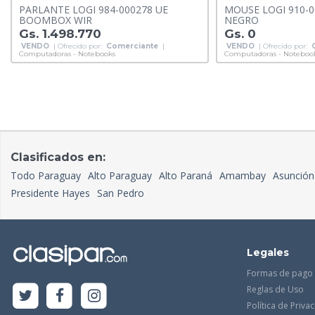
PARLANTE LOGI 984-000278 UE
MOUSE LOGI 910-0
BOOMBOX WIR
NEGRO
Gs. 1.498.770
Gs. 0
VENDO
| Ofrecido por:
Comerciante
|
VENDO
| Ofrecido por:
Computadoras - Notebooks
Computadoras - Noteboo
Clasificados en:
Todo Paraguay
Alto Paraguay
Alto Paraná
Amambay
Asunción
Presidente Hayes
San Pedro
Legales
Formas de pago
Reglas de Uso
Política de Priva