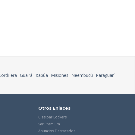
Cordillera
Guairá
Itapúa
Misiones
Ñeembucú
Paraguarí
Otros Enlaces
Clasipar Lockers
Ser Premium
Anuncios Destacados