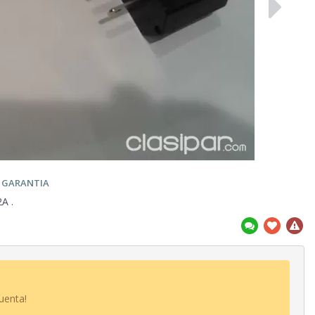
DE GARANTIA
A .
uenta!