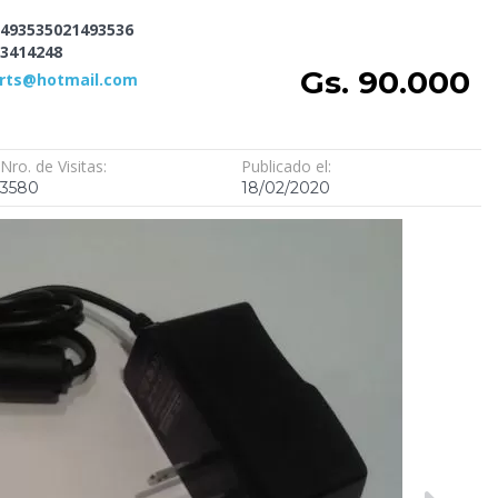
493535021493536
3414248
Gs. 90.000
arts@hotmail.com
Nro. de Visitas:
Publicado el:
3580
18/02/2020