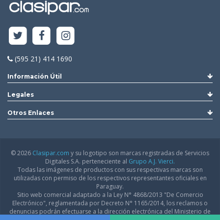
(595 21) 414 1690
Información Útil
Legales
Otros Enlaces
© 2026
Clasipar.com
y su logotipo son marcas registradas de Servicios
Digitales S.A. perteneciente al
Grupo A.J. Vierci.
Todas las imágenes de productos con sus respectivas marcas son
utilizadas con permiso de los respectivos representantes oficiales en
Paraguay.
Sitio web comercial adaptado a la Ley N° 4868/2013 "De Comercio
Electrónico", reglamentada por Decreto N° 1165/2014, los reclamos o
denuncias podrán efectuarse a la dirección electrónica del Ministerio de
Industria y Comercio:
infodgfdce@mic.gov.py