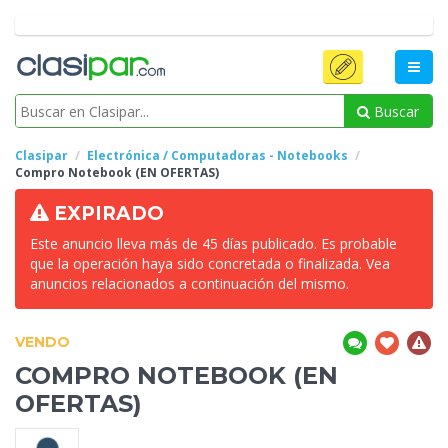
Buscar
Clasipar
Electrónica / Computadoras - Notebooks
Compro Notebook (EN
OFERTAS)
EXPIRADO
Este anuncio lleva más de 45 días publicado. Es probable
que la operación haya sido concretada o finalizada. Vea
anuncios relacionados a continuación del mismo.
VENDO
COMPRO NOTEBOOK (EN
OFERTAS)