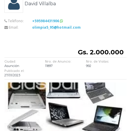
David Villalba
Teléfono:
+595984431906
Email:
olimpia5_95@hotmail.com
Gs. 2.000.000
Ciudad:
Nro. de Anuncio:
Nro. de Visitas:
Asunción
11897
992
Publicado el:
27/01/2023