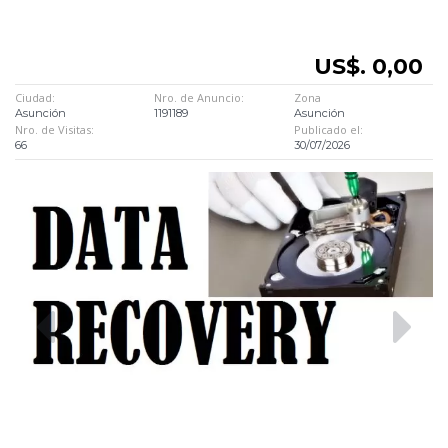
US$. 0,00
Ciudad:
Nro. de Anuncio:
Zona
Asunción
1191189
Asunción
Nro. de Visitas:
Publicado el:
66
30/07/2026