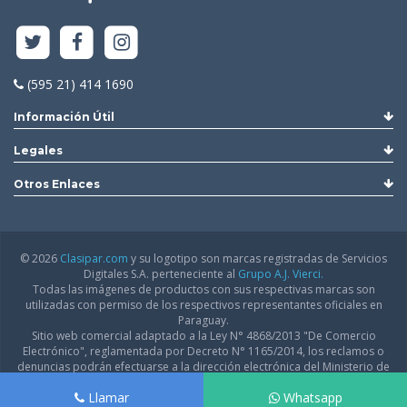
(595 21) 414 1690
Información Útil
Legales
Otros Enlaces
© 2026
Clasipar.com
y su logotipo son marcas registradas de Servicios
Digitales S.A. perteneciente al
Grupo A.J. Vierci.
Todas las imágenes de productos con sus respectivas marcas son
utilizadas con permiso de los respectivos representantes oficiales en
Paraguay.
Sitio web comercial adaptado a la Ley N° 4868/2013 "De Comercio
Electrónico", reglamentada por Decreto N° 1165/2014, los reclamos o
denuncias podrán efectuarse a la dirección electrónica del Ministerio de
Industria y Comercio:
infodgfdce@mic.gov.py
Llamar
Whatsapp