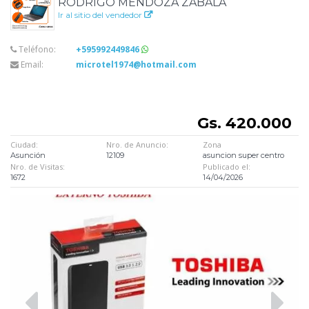
RODRIGO MENDOZA ZABALA
Ir al sitio del vendedor
Teléfono:
+595992449846
Email:
microtel1974@hotmail.com
Gs. 420.000
Ciudad:
Nro. de Anuncio:
Zona
Asunción
12109
asuncion super centro
Nro. de Visitas:
Publicado el:
1672
14/04/2026