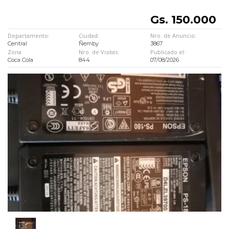
Gs. 150.000
Departamento:
Ciudad:
Nro. de Anuncio:
Central
Ñemby
3867
Zona
Nro. de Visitas:
Publicado el:
Coca Cola
844
07/08/2026