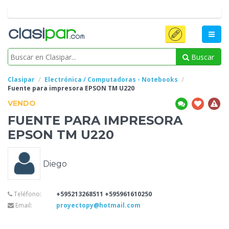
Buscar
Clasipar
Electrónica / Computadoras - Notebooks
Fuente
para impresora EPSON TM U220
VENDO
FUENTE
PARA IMPRESORA
EPSON TM U220
Diego
Teléfono:
+595213268511 +595961610250
Email:
proyectopy@hotmail.com