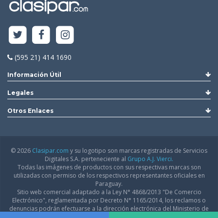
(595 21) 414 1690
Información Útil
Legales
Otros Enlaces
© 2026
Clasipar.com
y su logotipo son marcas registradas de Servicios
Digitales S.A. perteneciente al
Grupo A.J. Vierci.
Todas las imágenes de productos con sus respectivas marcas son
utilizadas con permiso de los respectivos representantes oficiales en
Paraguay.
Sitio web comercial adaptado a la Ley N° 4868/2013 "De Comercio
Electrónico", reglamentada por Decreto N° 1165/2014, los reclamos o
denuncias podrán efectuarse a la dirección electrónica del Ministerio de
Industria y Comercio:
infodgfdce@mic.gov.py