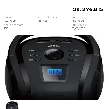
Gs. 276.815
Ciudad:
Nro. de Anuncio:
Zona
Asunción
1361742
Asunción
Nro. de Visitas:
Publicado el:
255
03/08/2026