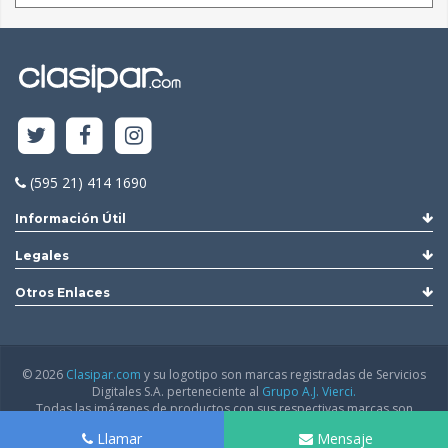
(595 21) 414 1690
Información Útil
Legales
Otros Enlaces
© 2026
Clasipar.com
y su logotipo son marcas registradas de Servicios
Digitales S.A. perteneciente al
Grupo A.J. Vierci.
Todas las imágenes de productos con sus respectivas marcas son
utilizadas con permiso de los respectivos representantes oficiales en
Llamar
Mensaje
Paraguay.