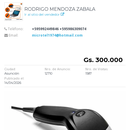
RODRIGO MENDOZA ZABALA
Ir al sitio del vendedor
Teléfono:
+595992449846 +595986309074
Email:
microtel1974@hotmail.com
Gs. 300.000
Ciudad:
Nro. de Anuncio:
Nro. de Visitas:
Asunción
12710
1587
Publicado el:
14/04/2026