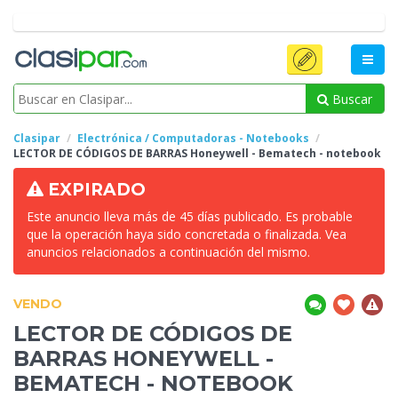
Buscar
Clasipar
Electrónica / Computadoras - Notebooks
LECTOR DE CÓDIGOS DE BARRAS Honeywell
- Bematech - notebook
EXPIRADO
Este anuncio lleva más de 45 días publicado. Es probable
que la operación haya sido concretada o finalizada. Vea
anuncios relacionados a continuación del mismo.
VENDO
LECTOR DE CÓDIGOS DE
BARRAS HONEYWELL
-
BEMATECH - NOTEBOOK