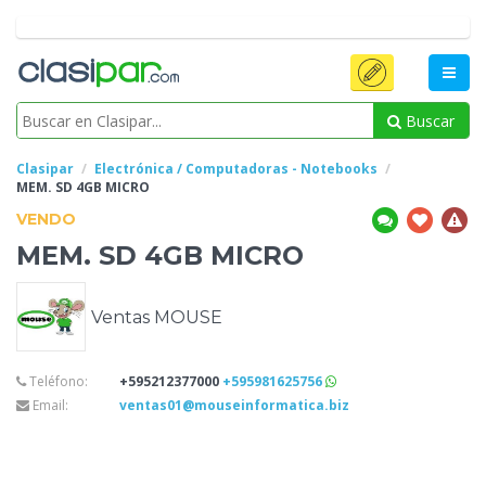
Buscar
Clasipar
Electrónica / Computadoras - Notebooks
MEM.
SD 4GB MICRO
VENDO
MEM.
SD 4GB MICRO
Ventas MOUSE
Teléfono:
+595212377000
+595981625756
Email:
ventas01@mouseinformatica.biz