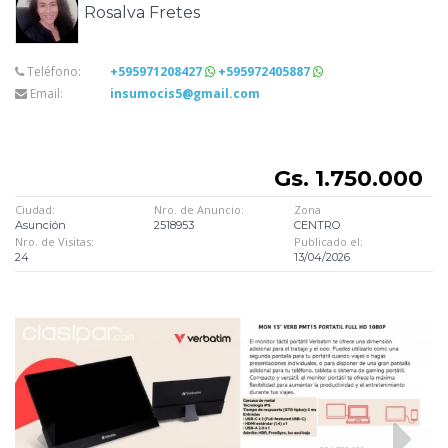
Rosalva Fretes
Teléfono:
+595971208427
+595972405887
Email:
insumocis5@gmail.com
Gs. 1.750.000
Ciudad:
Nro. de Anuncio:
Zona
Asunción
2518953
CENTRO
Nro. de Visitas:
Publicado el:
24
13/04/2026