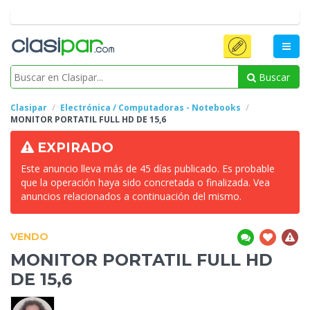
Buscar
Clasipar
Electrónica / Computadoras - Notebooks
MONITOR PORTATIL
FULL HD DE 15,6
EXPIRADO
Este anuncio lleva más de 45 días publicado. Es probable
que la operación haya sido concretada o finalizada. Vea
anuncios relacionados a continuación del mismo.
VENDO
MONITOR PORTATIL
FULL HD
DE 15,6