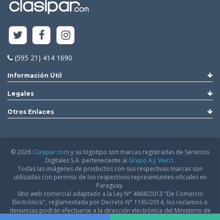
(595 21) 414 1690
Información Útil
Legales
Otros Enlaces
© 2026
Clasipar.com
y su logotipo son marcas registradas de Servicios
Digitales S.A. perteneciente al
Grupo A.J. Vierci.
Todas las imágenes de productos con sus respectivas marcas son
utilizadas con permiso de los respectivos representantes oficiales en
Paraguay.
Sitio web comercial adaptado a la Ley N° 4868/2013 "De Comercio
Electrónico", reglamentada por Decreto N° 1165/2014, los reclamos o
denuncias podrán efectuarse a la dirección electrónica del Ministerio de
Industria y Comercio:
infodgfdce@mic.gov.py