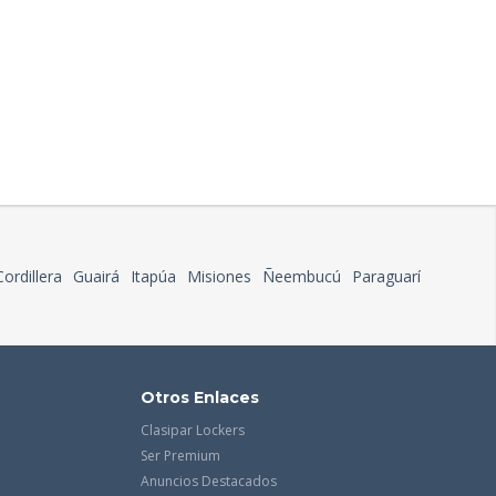
Cordillera
Guairá
Itapúa
Misiones
Ñeembucú
Paraguarí
Otros Enlaces
Clasipar Lockers
Ser Premium
Anuncios Destacados