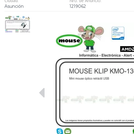
Ciudad:
Nro. de Anuncio:
Asunción
1219062