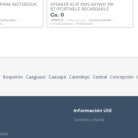
 PARA NOTEBOOK
SPEAKER KLIP KWS-601WH 3W
BT/PORTABLE RECARGABLE
Gs. 0
Particular
|
VENDO
| Ofrecido por:
Comerciante
|
ks
Computadoras - Notebooks
Boquerón
Caaguazú
Caazapá
Canindeyú
Central
Concepción
Información Útil
Contacto y Ayuda
cidad