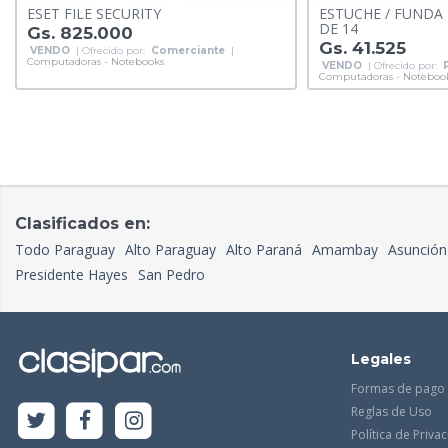
ESET FILE SECURITY
ESTUCHE / FUNDA
DE 14
Gs. 825.000
Gs. 41.525
VENDO
| Ofrecido por:
Comerciante
|
Computadoras - Notebooks
VENDO
| Ofrecido por:
Computadoras - Noteboo
Clasificados en:
Todo Paraguay
Alto Paraguay
Alto Paraná
Amambay
Asunción
Presidente Hayes
San Pedro
Legales
Formas de pago
Reglas de Uso
Política de Priva