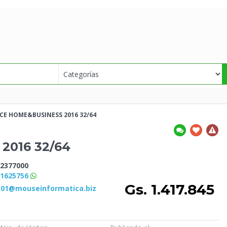
CE HOME&BUSINESS 2016 32/64
2016 32/64
2377000
81625756
Gs. 1.417.845
s01@mouseinformatica.biz