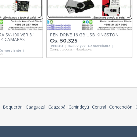
 SV-100 VER 3.1
PEN DRIVE 16 GB USB KINGSTON
A 4 CAMARAS
Gs. 50.325
VENDO
| Ofrecido por:
Comerciante
|
Computadoras - Notebooks
Comerciante
|
ks
Boquerón
Caaguazú
Caazapá
Canindeyú
Central
Concepción