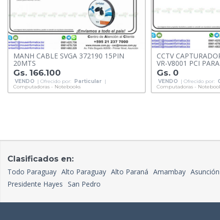
MANH CABLE SVGA 372190 15PIN
CCTV CAPTURADORA
20MTS
VR-V8001 PCI PAR
Gs. 166.100
Gs. 0
VENDO
| Ofrecido por:
Particular
|
VENDO
| Ofrecido por:
Computadoras - Notebooks
Computadoras - Noteboo
Clasificados en:
Todo Paraguay
Alto Paraguay
Alto Paraná
Amambay
Asunción
Presidente Hayes
San Pedro