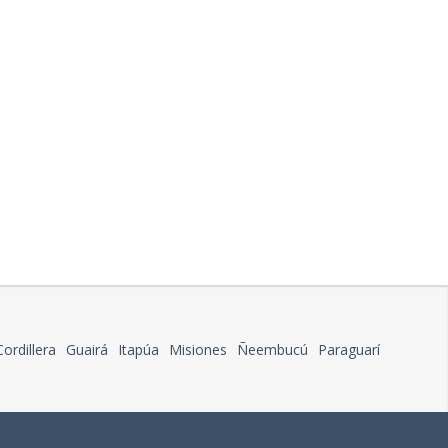
Cordillera
Guairá
Itapúa
Misiones
Ñeembucú
Paraguarí