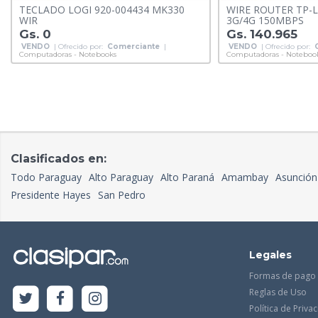
TECLADO LOGI 920-004434 MK330
WIRE ROUTER TP-L
WIR
3G/4G 150MBPS
Gs. 0
Gs. 140.965
VENDO
| Ofrecido por:
Comerciante
|
VENDO
| Ofrecido por:
Computadoras - Notebooks
Computadoras - Noteboo
Clasificados en:
Todo Paraguay
Alto Paraguay
Alto Paraná
Amambay
Asunción
Presidente Hayes
San Pedro
Legales
Formas de pago
Reglas de Uso
Política de Priva