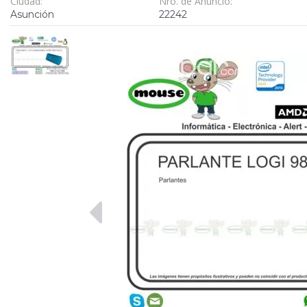
Ciudad:
Nro. de Anuncio:
Asunción
22242