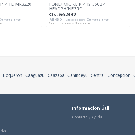
INK TL-MR3220
FONE+MIC KLIP KHS-550BK
HEADPH/NEGRO
Gs. 54.932
Comerciante
|
VENDO
| Ofrecido por:
Comerciante
|
ks
Computadoras - Notebooks
Boquerón
Caaguazú
Caazapá
Canindeyú
Central
Concepción
Información Útil
Contacto y Ayuda
cidad