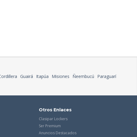
Cordillera
Guairá
Itapúa
Misiones
Ñeembucú
Paraguarí
Otros Enlaces
Clasipar Lockers
Ser Premium
Anuncios Destacados