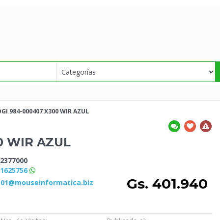
GI 984-000407 X300 WIR AZUL
0 WIR AZUL
2377000
81625756
Gs. 401.940
s01@mouseinformatica.biz