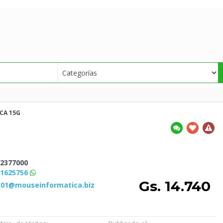
ICA
15G
2377000
81625756
Gs. 14.740
s01@mouseinformatica.biz