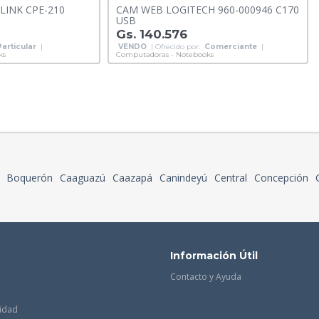
LINK CPE-210
CAM WEB LOGITECH 960-000946 C170
USB
Gs. 140.576
Particular
|
VENDO
| Ofrecido por:
Comerciante
|
ks
Computadoras - Notebooks
Boquerón
Caaguazú
Caazapá
Canindeyú
Central
Concepción
Información Útil
Contacto y Ayuda
cidad