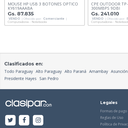
MOUSE HP USB 3 BOTONES OPTICO
CPE OUTDOOR TP-
KY619AAABA
300MBPS 9DBI
Gs. 87.835
Gs. 241.010
VENDO
| Ofrecido por:
Comerciante
|
VENDO
| Ofrecido por:
Computadoras - Notebooks
Computadoras - Noteboo
Clasificados en:
Todo Paraguay
Alto Paraguay
Alto Paraná
Amambay
Asunción
Presidente Hayes
San Pedro
Legales
Formas de pago
Reglas de Uso
Política de Priva