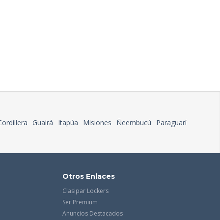
Cordillera
Guairá
Itapúa
Misiones
Ñeembucú
Paraguarí
Otros Enlaces
Clasipar Lockers
Ser Premium
Anuncios Destacados