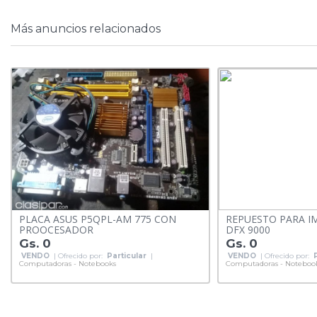
Más anuncios relacionados
PLACA ASUS P5QPL-AM 775 CON
REPUESTO PARA I
PROOCESADOR
DFX 9000
Gs. 0
Gs. 0
VENDO
| Ofrecido por:
Particular
|
VENDO
| Ofrecido por:
Computadoras - Notebooks
Computadoras - Noteboo