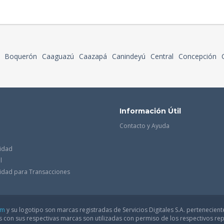
Boquerón
Caaguazú
Caazapá
Canindeyú
Central
Concepción
Información Útil
Contacto y Ayuda
cidad
l
acidad para Transacciones
om
y su logotipo son marcas registradas de Servicios Digitales S.A. pertenecient
con sus respectivas marcas son utilizadas con permiso de los respectivos rep