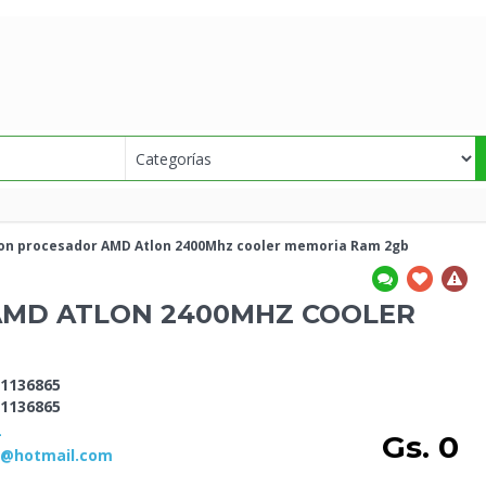
con
procesador AMD Atlon 2400Mhz cooler memoria Ram 2gb
MD ATLON 2400MHZ COOLER
1136865
1136865
-
Gs. 0
2@hotmail.com