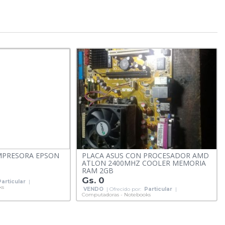
MPRESORA EPSON
PLACA ASUS CON PROCESADOR AMD
ATLON 2400MHZ COOLER MEMORIA
RAM 2GB
Gs. 0
Particular
|
ks
VENDO
| Ofrecido por:
Particular
|
Computadoras - Notebooks