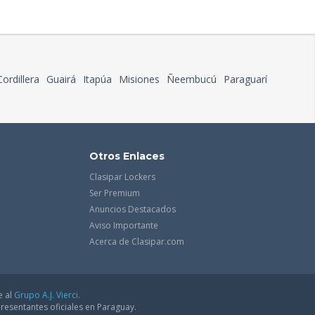
Cordillera
Guairá
Itapúa
Misiones
Ñeembucú
Paraguarí
Otros Enlaces
Clasipar Lockers
Ser Premium
Anuncios Destacados
Aviso Importante
Acerca de Clasipar.com
e al
Grupo A.J. Vierci.
resentantes oficiales en Paraguay.