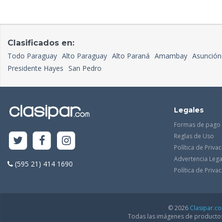
Clasificados en:
Todo Paraguay
Alto Paraguay
Alto Paraná
Amambay
Asunción
Presidente Hayes
San Pedro
Legales
Formas de pago
Reglas de Uso
Política de Priva
Advertencia Lega
(595 21) 414 1690
Política de Priv
© 2026
Clasipar.c
Todas las imágenes de productos 