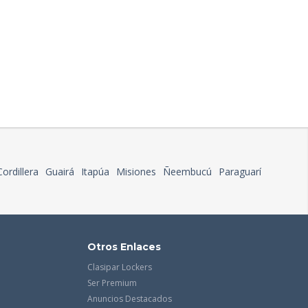
Cordillera
Guairá
Itapúa
Misiones
Ñeembucú
Paraguarí
Otros Enlaces
Clasipar Lockers
Ser Premium
Anuncios Destacados