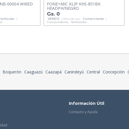
NB-00004 WIRED
FONE+MIC KLIP KHS-851BK
HEADPH/NEGRO
Gs. 0
Particular
|
VENDO
| Ofrecido por:
Comerciante
|
ks
Computadoras - Notebooks
Boquerón
Caaguazú
Caazapá
Canindeyú
Central
Concepción
Información Útil
Contacto y Ayuda
cidad