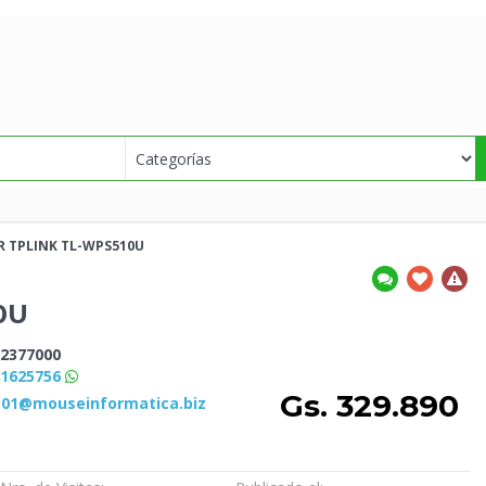
ER
TPLINK TL-WPS510U
0U
2377000
81625756
Gs. 329.890
s01@mouseinformatica.biz