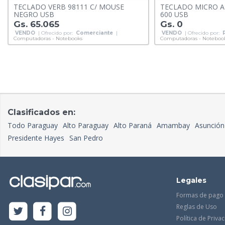
TECLADO VERB 98111 C/ MOUSE
TECLADO MICRO A
NEGRO USB
600 USB
Gs. 65.065
Gs. 0
VENDO
| Ofrecido por:
Comerciante
|
VENDO
| Ofrecido por:
Computadoras - Notebooks
Computadoras - Noteboo
Clasificados en:
Todo Paraguay
Alto Paraguay
Alto Paraná
Amambay
Asunción
Presidente Hayes
San Pedro
Legales
Formas de pago
Reglas de Uso
Política de Priva