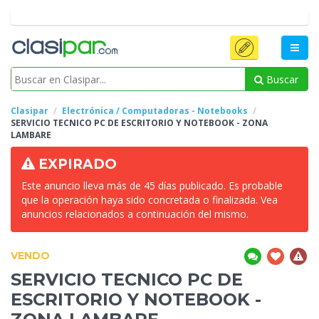
Buscar
Clasipar
Electrónica / Computadoras - Notebooks
SERVICIO TECNICO PC DE ESCRITORIO Y NOTEBOOK
- ZONA
LAMBARE
EXPIRADO
Este anuncio lleva más de 45 días publicado. Es probable
que la operación haya sido concretada o finalizada. Vea
anuncios relacionados a continuación del mismo.
VENDO
SERVICIO TECNICO PC DE
ESCRITORIO Y NOTEBOOK
-