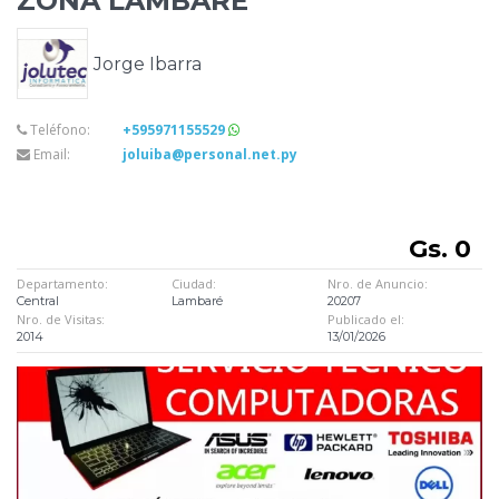
ZONA LAMBARE
Jorge Ibarra
Teléfono:
+595971155529
Email:
joluiba@personal.net.py
Gs. 0
Departamento:
Ciudad:
Nro. de Anuncio:
Central
Lambaré
20207
Nro. de Visitas:
Publicado el:
2014
13/01/2026