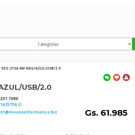
P KES-215A 6W
NEG/AZUL/USB/2.0
AZUL/USB/2.0
237.7000
81625756
Gs. 61.985
s01@mouseinformatica.biz