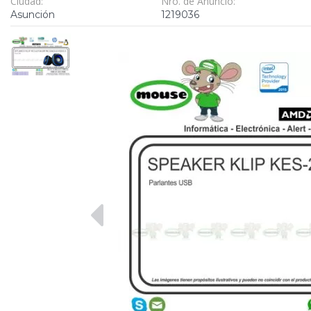
Ciudad:
Nro. de Anuncio:
Asunción
1219036