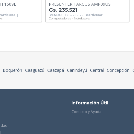
H 1509L
PRESENTER TARGUS AMP09US
Gs. 235.521
Particular
|
VENDO
| Ofrecido por:
Particular
|
ks
Computadoras - Notebooks
Boquerón
Caaguazú
Caazapá
Canindeyú
Central
Concepción
Información Útil
Contacto y Ayuda
cidad
l