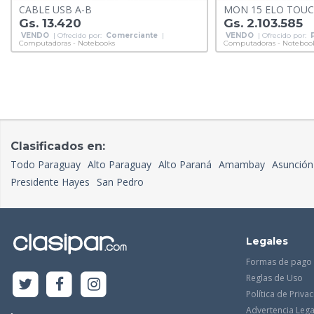
CABLE USB A-B
MON 15 ELO TOUC
Gs. 13.420
Gs. 2.103.585
VENDO
| Ofrecido por:
Comerciante
|
VENDO
| Ofrecido por:
Computadoras - Notebooks
Computadoras - Noteboo
Clasificados en:
Todo Paraguay
Alto Paraguay
Alto Paraná
Amambay
Asunción
Presidente Hayes
San Pedro
Legales
Formas de pago
Reglas de Uso
Política de Priva
Advertencia Lega