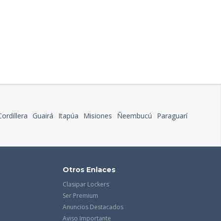
Cordillera
Guairá
Itapúa
Misiones
Ñeembucú
Paraguarí
Otros Enlaces
Clasipar Lockers
Ser Premium
Anuncios Destacados
Aviso Importante